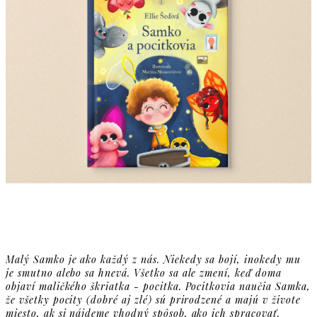
Malý Samko je ako každý z nás. Niekedy sa bojí, inokedy mu
je smutno alebo sa hnevá. Všetko sa ale zmení, keď doma
objaví maličkého škriatka - pocitka. Pocitkovia naučia Samka,
že všetky pocity (dobré aj zlé) sú prirodzené a majú v živote
miesto, ak si nájdeme vhodný spôsob, ako ich spracovať.