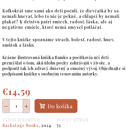
Koľkokrát sme sami ako deti počuli, že dievčatká by sa
nemali hnevať, lebo to nie je pekné, a chlapci by nemali
plakať? K detstvu patrí smiech, radosť, láska, ale aj
negatívne emócie, ktoré nemá zmysel potláčať.
V tejto knižke spoznáme strach, bolesť, radosť, hnev,
smútok a lásku.
Krásne ilustrovaná knižka Samko a pocitkovia učí deti
premýšľať o tom, akú úlohu pocity zohrávajú v živote, a
podporiť tak ich zdravý duševný a emočný vývoj. Objednajte si
podpísanú knižku s osobným venovaním autorky.
€14,59
Jednotková
−
+
Do košíka
cena:
VYDAVATEĽSTVO
POČET STRÁN
Backstage Books
, 2024
72