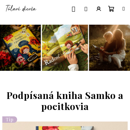
Prejsť
na
obsah
Nákup
Prihlásenie
košík
Podpísaná kniha Samko a
pocitkovia
Tip