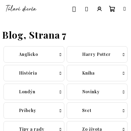
Prejsť
na
obsah
Nákup
Prihlásenie
Blog
, Strana 7
košík
Anglicko
Harry Potter
História
Kniha
Londýn
Novinky
Príbehy
Svet
Tipy a rady
Zo života