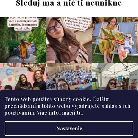
Sleduj ma a nič ti neunikne
i
e
p
r
v
k
y
v
ý
p
i
s
Tento web používa súbory cookie. Ďalším
u
prechádzaním tohto webu vyjadrujete súhlas s ich
Z
používaním. Viac informácií
tu
.
Obchodné podmienky
á
Podmienky ochrany osobných údajov
Nastavenie
p
Copyright 2026
Samko a pocitkovia
. Všetky práva